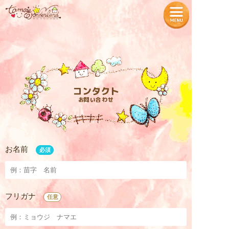
— Tamaʼs Wonderland —
TOPページ
プロフィール
コンタクト
お問い合わせ
魔法の教室
各種商品の販売
タマちゃん神社
入居者様の声
お名前
必須
お知らせ
特定商取引法に基づく表記
フリガナ
任意
入居をご希望の方へ
プライバシーポリシー