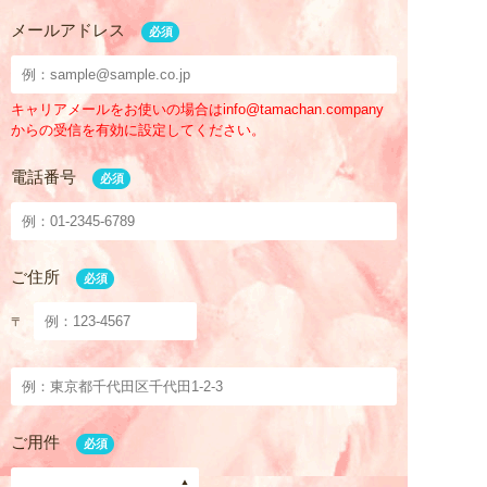
メールアドレス
入居お申込み
必須
お問い合わせ
キャリアメールをお使いの場合はinfo@tamachan.company
からの受信を有効に設定してください。
— 居住地区 —
電話番号
必須
四つ葉村
ご住所
必須
虹の谷
〒
星空台
妖精の森
ご用件
必須