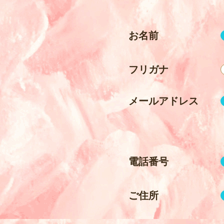
タマ
お名前
フリガナ
入居を
メールアドレス
Tamaʼs
電話番号
ご住所
Tamaʼs