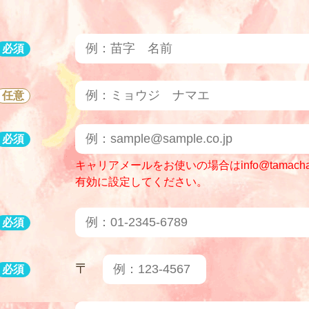
ちゃん神社
入居者様
必須
お知らせ
特定商取引法に
任意
ご希望の方へ
プライバシー
必須
キャリアメールをお使いの場合はinfo@tamacha
有効に設定してください。
 Wonderland
入居お申込み
必須
〒
必須
 Wonderland
お問い合わせ