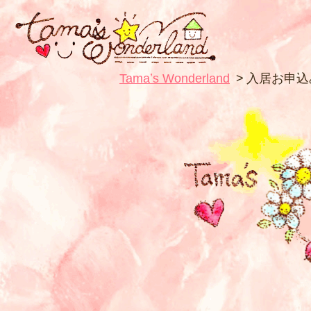
Tamaʼs Wonderland
入居お申込
T
魔