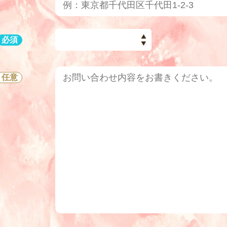
— 居住地区 —
必須
四つ葉村
任意
虹の谷
星空台
妖精の森