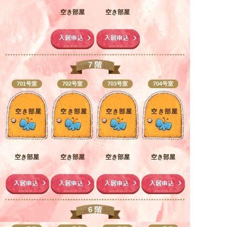
空き部屋
空き部屋
入居お申込み
入居申込
入居申込
お問い合わせ
7 階
— 居住地区 —
701号室
702号室
703号室
704号室
四つ葉村
空き部屋
空き部屋
空き部屋
空き部屋
虹の谷
空き部屋
空き部屋
空き部屋
空き部屋
星空台
入居申込
入居申込
入居申込
入居申込
妖精の森
6 階