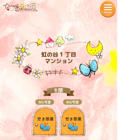
— Tamaʼs Wonderland —
TOPページ
プロフィール
虹の谷 1 丁目
マンション
魔法の教室
各種商品の販売
タマちゃん神社
入居者様の声
8 階
801号室
802号室
お知らせ
特定商取引法に基づく表記
空き部屋
空き部屋
入居をご希望の方へ
プライバシーポリシー