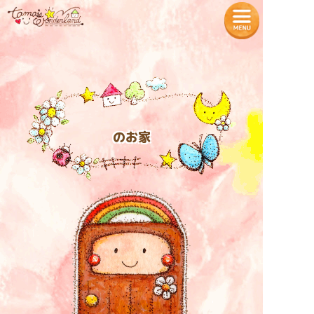
— Tamaʼs Wonderland —
TOPページ
プロフィール
のお家
魔法の教室
各種商品の販売
タマちゃん神社
入居者様の声
お知らせ
特定商取引法に基づく表記
入居をご希望の方へ
プライバシーポリシー