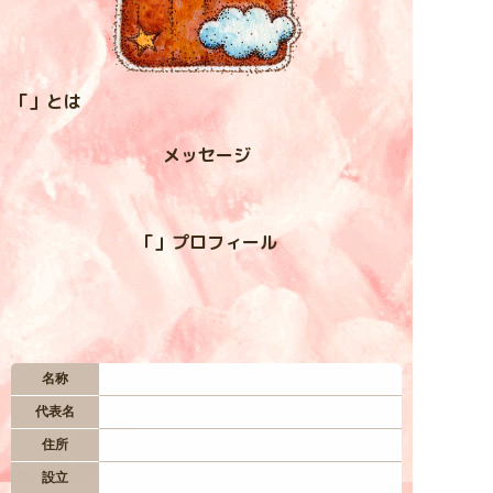
入居お申込み
「」とは
お問い合わせ
メッセージ
— 居住地区 —
四つ葉村
「」プロフィール
虹の谷
星空台
名称
代表名
妖精の森
住所
設立