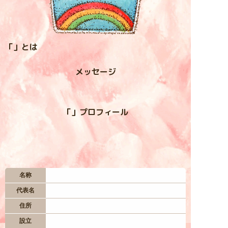
入居お申込み
「」とは
お問い合わせ
メッセージ
— 居住地区 —
四つ葉村
「」プロフィール
虹の谷
星空台
名称
代表名
妖精の森
住所
設立