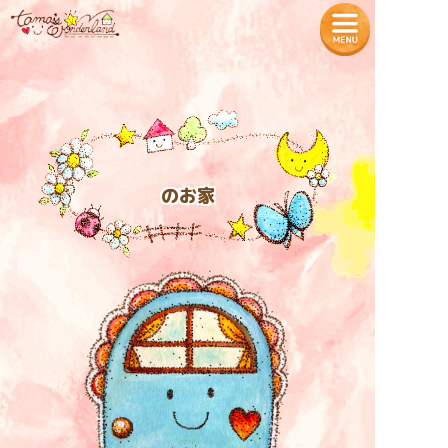
— Tamaʼs Wonderland —
TOPページ
プロフィール
のお家
魔法の教室
各種商品の販売
タマちゃん神社
入居者様の声
お知らせ
特定商取引法に基づく表記
入居をご希望の方へ
プライバシーポリシー