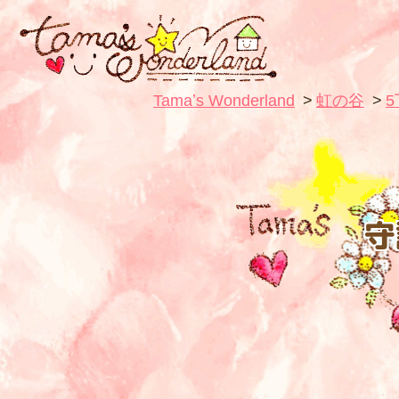
Tamaʼs Wonderland
虹の谷
守
T
魔