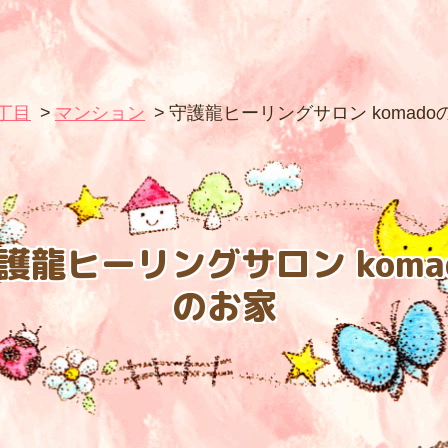
5丁目
マンション
守護龍ヒーリングサロン komado
— Tamaʼs Wonderland —
護龍ヒーリングサロン koma
のお家
OPページ
プロフィ
法の教室
各種商品