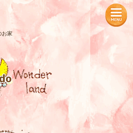
のお家
do
ール
の販売