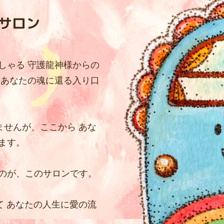
ちゃん神社
入居者様
サロン
お知らせ
特定商取引法に
しゃる 守護龍神様からの
のあなたの魂に還る入り口
ご希望の方へ
プライバシー
ませんが、ここから あな
 Wonderland
入居お申込み
ます。
のが、このサロンです。
 Wonderland
お問い合わせ
て あなたの人生に愛の流