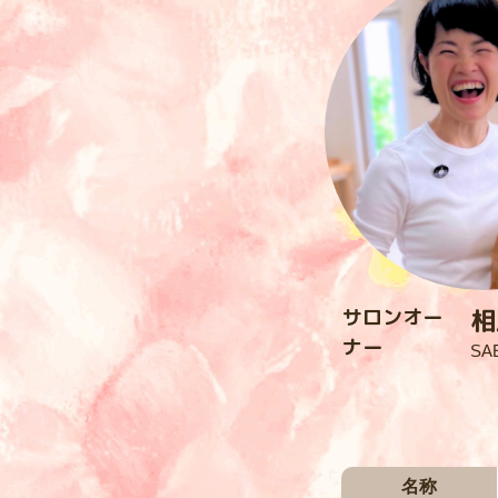
相
サロンオー
ナー
SA
名称