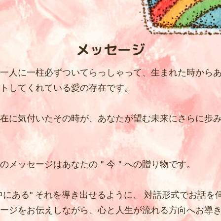
— 居住地区 —
メッセージ
四つ葉村
一人に一柱必ずついてらっしゃって、生まれた時から
虹の谷
トしてくれている愛の存在です。
在に気付いたその時が、あなたが望む未来にさらに歩
星空台
のメッセージはあなたの＂今＂への贈り物です。
妖精の森
中にある" それを導き出せるように、 対話形式でお話を
ージをお伝えしながら、心と人生が流れる方向へお導