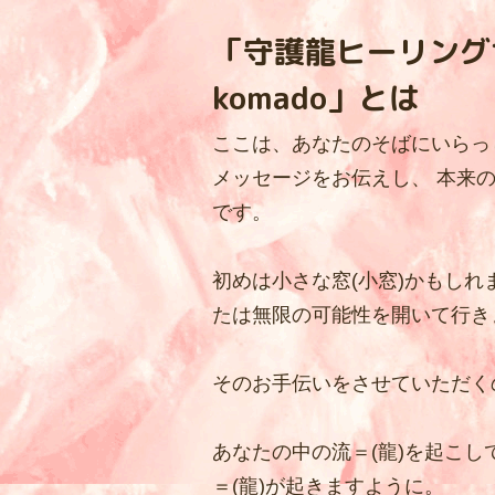
タマ
「守護龍ヒーリング
komado」とは
ここは、あなたのそばにいらっ
メッセージをお伝えし、 本来
入居を
です。
初めは小さな窓(小窓)かもしれ
Tamaʼs
たは無限の可能性を開いて行き
そのお手伝いをさせていただく
Tamaʼs
あなたの中の流＝(龍)を起こし
＝(龍)が起きますように。