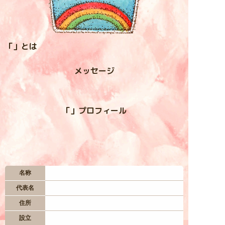
入居お申込み
「」とは
お問い合わせ
メッセージ
— 居住地区 —
四つ葉村
「」プロフィール
虹の谷
星空台
名称
代表名
妖精の森
住所
設立