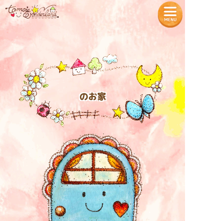
— Tamaʼs Wonderland —
TOPページ
プロフィール
のお家
魔法の教室
各種商品の販売
タマちゃん神社
入居者様の声
お知らせ
特定商取引法に基づく表記
入居をご希望の方へ
プライバシーポリシー