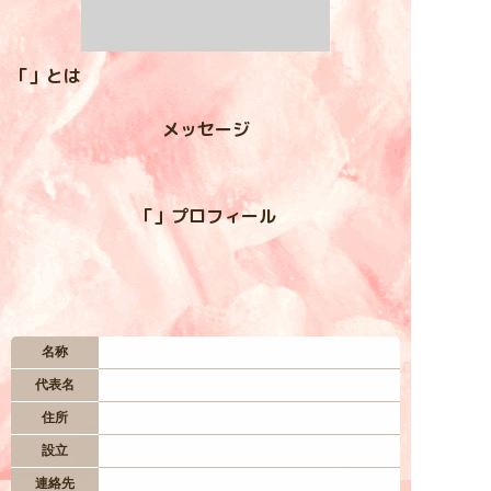
入居お申込み
「」とは
お問い合わせ
メッセージ
— 居住地区 —
「」プロフィール
四つ葉村
虹の谷
名称
星空台
代表名
住所
妖精の森
設立
連絡先