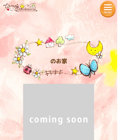
— Tamaʼs Wonderland —
TOPページ
プロフィール
のお家
魔法の教室
各種商品の販売
タマちゃん神社
入居者様の声
お知らせ
特定商取引法に基づく表記
入居をご希望の方へ
プライバシーポリシー