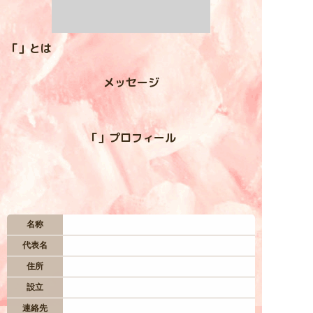
入居お申込み
「」とは
お問い合わせ
メッセージ
— 居住地区 —
「」プロフィール
四つ葉村
虹の谷
名称
星空台
代表名
住所
妖精の森
設立
連絡先