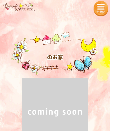
— Tamaʼs Wonderland —
TOPページ
プロフィール
のお家
魔法の教室
各種商品の販売
タマちゃん神社
入居者様の声
お知らせ
特定商取引法に基づく表記
入居をご希望の方へ
プライバシーポリシー